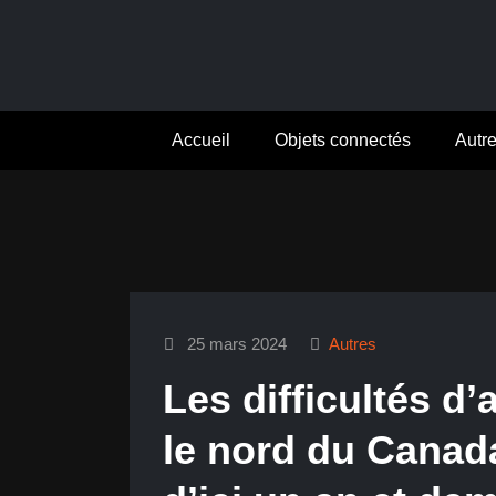
Aller
au
contenu
Accueil
Objets connectés
Autr
25 mars 2024
Autres
Les difficultés d’
le nord du Canad