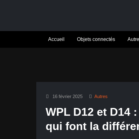
Aller
au
contenu
Accueil
Objets connectés
Autr
16 février 2025
Autres
WPL D12 et D14 :
qui font la différ