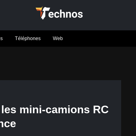
es
Téléphones
Web
 les mini-camions RC
ence