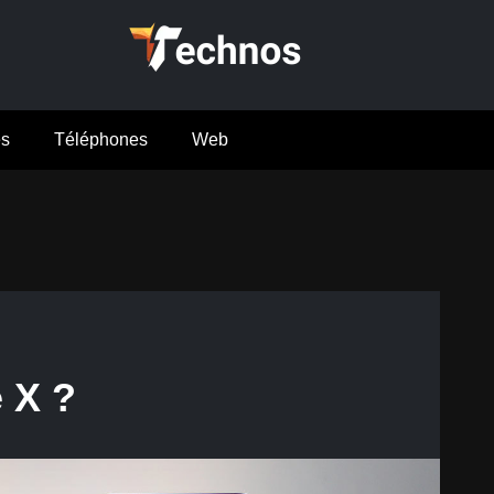
es
Téléphones
Web
 X ?