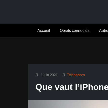
Aller
au
contenu
Accueil
Objets connectés
Autr
1 juin 2021
Téléphones
Que vaut l’iPhone